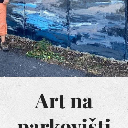
Art na
parkovišti