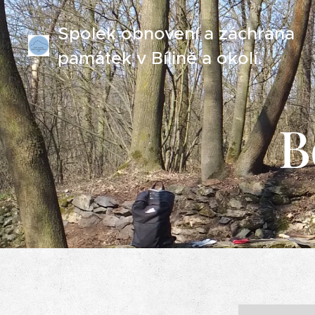
Spolek obnovení a záchrana
památek v Bílině a okolí.
B