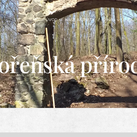
ÚVOD
NAŠE AKTIVITY
O NÁS
ZAJÍ
ořeňská příro